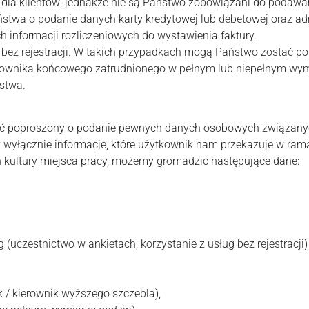
 dla klientów; jednakże nie są Państwo zobowiązani do podawan
stwa o podanie danych karty kredytowej lub debetowej oraz ad
 informacji rozliczeniowych do wystawienia faktury.
 bez rejestracji. W takich przypadkach mogą Państwo zostać po
tkownika końcowego zatrudnionego w pełnym lub niepełnym wymi
stwa.
stać poproszony o podanie pewnych danych osobowych związanyc
yłącznie informacje, które użytkownik nam przekazuje w rama
ch kultury miejsca pracy, możemy gromadzić następujące dane:
 (uczestnictwo w ankietach, korzystanie z usług bez rejestrac
 / kierownik wyższego szczebla),