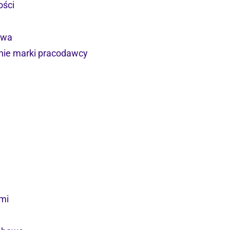
ości
twa
nie marki pracodawcy
mi