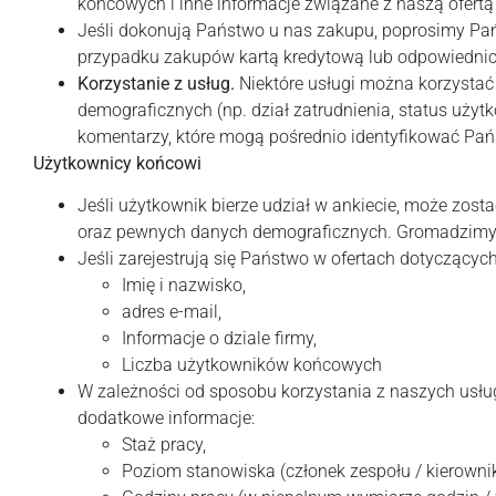
końcowych i inne informacje związane z naszą ofertą
Jeśli dokonują Państwo u nas zakupu, poprosimy Pań
przypadku zakupów kartą kredytową lub odpowiednich
Korzystanie z usług.
Niektóre usługi można korzystać
demograficznych (np. dział zatrudnienia, status uży
komentarzy, które mogą pośrednio identyfikować Pań
Użytkownicy końcowi
Jeśli użytkownik bierze udział w ankiecie, może zo
oraz pewnych danych demograficznych. Gromadzimy w
Jeśli zarejestrują się Państwo w ofertach dotyczący
Imię i nazwisko,
adres e-mail,
Informacje o dziale firmy,
Liczba użytkowników końcowych
W zależności od sposobu korzystania z naszych usług
dodatkowe informacje:
Staż pracy,
Poziom stanowiska (członek zespołu / kierownik