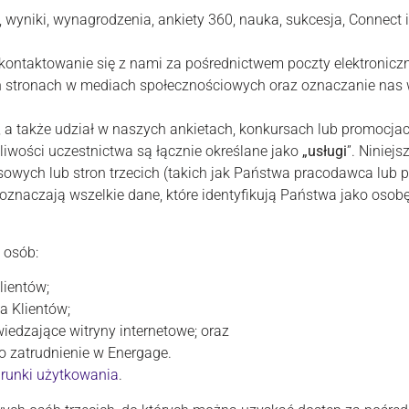
, wyniki, wynagrodzenia, ankiety 360, nauka, sukcesja, Connect i
 kontaktowanie się z nami za pośrednictwem poczty elektroniczn
h stronach w mediach społecznościowych oraz oznaczanie nas
 a także udział w naszych ankietach, konkursach lub promocjach
żliwości uczestnictwa są łącznie określane jako
„usługi
”. Niniej
owych lub stron trzecich (takich jak Państwa pracodawca lub 
oznaczają wszelkie dane, które identyfikują Państwa jako osobę
 osób:
lientów;
a Klientów;
iedzające witryny internetowe; oraz
o zatrudnienie w Energage.
runki użytkowania
.