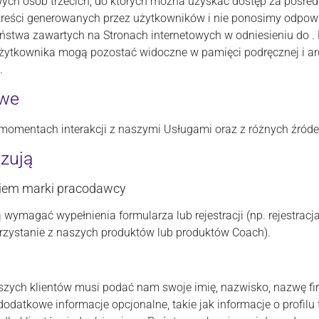
owych osób trzecich, do których można uzyskać dostęp za pośr
 treści generowanych przez użytkowników i nie ponosimy odpowi
ństwa zawartych na Stronach internetowych w odniesieniu do .
użytkownika mogą pozostać widoczne w pamięci podręcznej i arc
.
owe
mentach interakcji z naszymi Usługami oraz z różnych źródeł
zują
niem marki pracodawcy
wymagać wypełnienia formularza lub rejestracji (np. rejestracj
korzystanie z naszych produktów lub produktów Coach).
szych klientów musi podać nam swoje imię, nazwisko, nazwę fir
datkowe informacje opcjonalne, takie jak informacje o profilu 