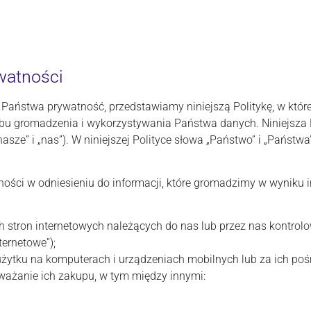
watności
 Państwa prywatność, przedstawiamy niniejszą Politykę, w któr
obu gromadzenia i wykorzystywania Państwa danych. Niniejsza 
„nasze” i „nas”). W niniejszej Polityce słowa „Państwo” i „Państ
tności w odniesieniu do informacji, które gromadzimy w wyniku 
ych stron internetowych należących do nas lub przez nas kontrol
nternetowe”);
użytku na komputerach i urządzeniach mobilnych lub za ich pośr
zważanie ich zakupu, w tym między innymi: