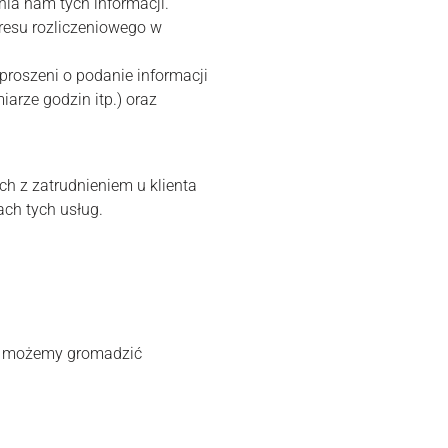
ia nam tych informacji.
resu rozliczeniowego w
proszeni o podanie informacji
arze godzin itp.) oraz
h z zatrudnieniem u klienta
ch tych usług.
ji) możemy gromadzić