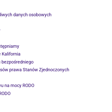
żliwych danych osobowych
y
stępniamy
 Kalifornia
u bezpośredniego
pisów prawa Stanów Zjednoczonych
twu na mocy RODO
 RODO